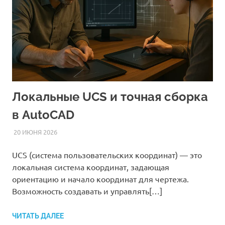
Локальные UCS и точная сборка
в AutoCAD
20 ИЮНЯ 2026
AUTOCAD_RASS
СТАТЬИ
UCS (система пользовательских координат) — это
локальная система координат, задающая
ориентацию и начало координат для чертежа.
Возможность создавать и управлять[…]
ЧИТАТЬ ДАЛЕЕ