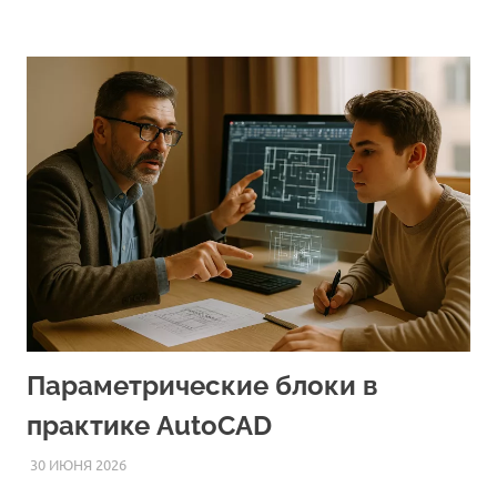
Параметрические блоки в
практике AutoCAD
30 ИЮНЯ 2026
AUTOCAD_RASS
СТАТЬИ