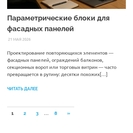
Параметрические блоки для
фасадных панелей
21 МАЯ 2026
AUTOCAD_RASS
СТАТЬИ
Проектирование повторяющихся элементов —
фасадных панелей, ограждений балконов,
секционных ворот или торговых витрин — часто
превращается в рутину: десятки похожих[…]
ЧИТАТЬ ДАЛЕЕ
Пагинация
…
СЛЕДУЮЩИЕ
1
2
3
8
»
ЗАПИСИ
записей