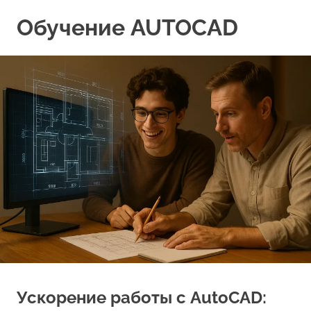
Перейти
Обучение AUTOCAD
к
содержимому
Ускорение работы с AutoCAD: