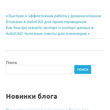
Предыдущая
Навигация
Быстрая и эффективная работа с динамическими
запись:
блоками в AutoCAD для проектировщиков
по
Следующая
Как быстро освоить экспорт и импорт данных в
запись:
AutoCAD: полезные советы для инженеров
записям
Поиск
ПОИСК
Новинки блога
Параметрические динамические блоки для